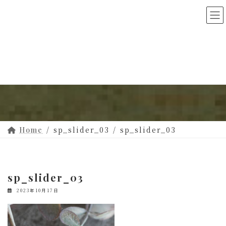
コ
ナ
ン
ビ
テ
ゲ
ン
ー
ツ
シ
メディア
へ
ョ
ス
ン
キ
に
ッ
移
プ
動
sp_slider_03
sp_slider_03
Home
sp_slider_03
2023年10月17日