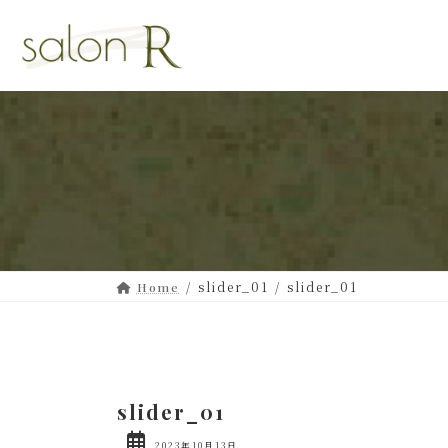
コ
ナ
ン
ビ
テ
ゲ
ン
ー
ツ
シ
へ
ョ
ス
ン
キ
に
ッ
移
プ
動
slider_01
slider_01
Home
slider_01
2023年10月13日