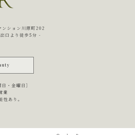
8
マンション
川原町202
番出口より徒歩5分 -
ら
auty
火曜日・金曜日］
営業
能性あり。