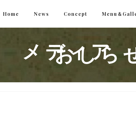
Home
News
Concept
Menu＆Gall
メディア