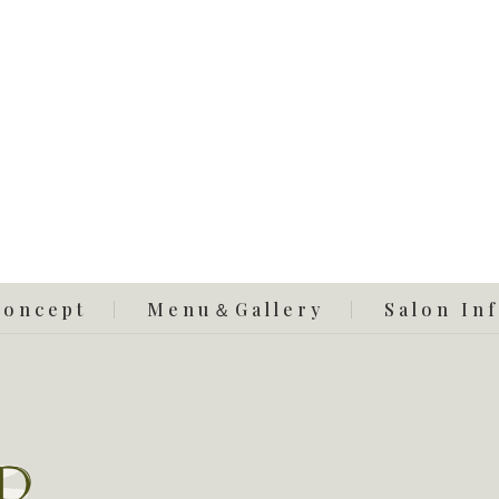
Concept
Menu＆Gallery
Salon In