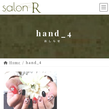
コ
ナ
ン
ビ
テ
ゲ
ン
ー
ツ
シ
hand_4
へ
ョ
ス
ン
キ
に
ッ
移
プ
動
hand_4
Home