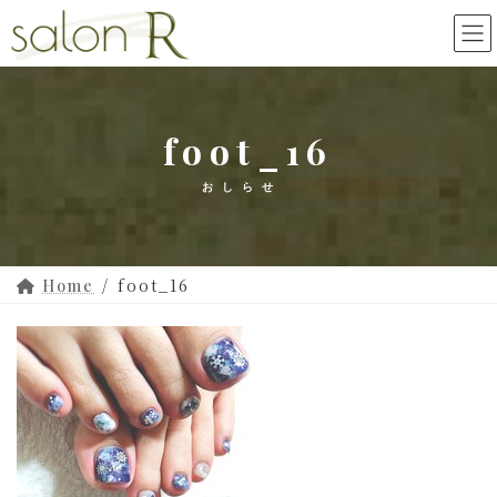
コ
ナ
ン
ビ
テ
ゲ
ン
ー
ツ
シ
foot_16
へ
ョ
ス
ン
キ
に
ッ
移
プ
動
foot_16
Home