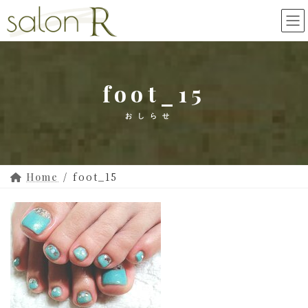
コ
ナ
ン
ビ
テ
ゲ
ン
ー
ツ
シ
foot_15
へ
ョ
ス
ン
キ
に
ッ
移
プ
動
foot_15
Home