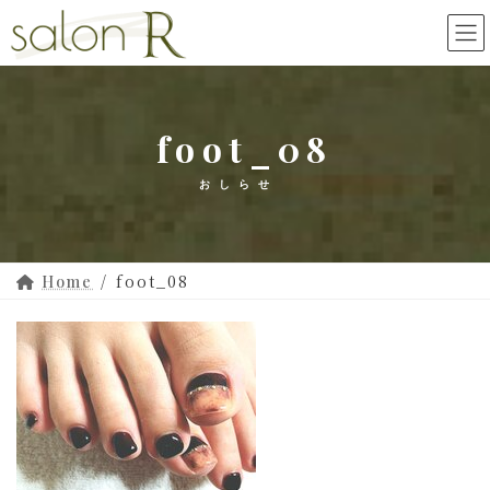
コ
ナ
ン
ビ
テ
ゲ
ン
ー
ツ
シ
foot_08
へ
ョ
ス
ン
キ
に
ッ
移
プ
動
foot_08
Home