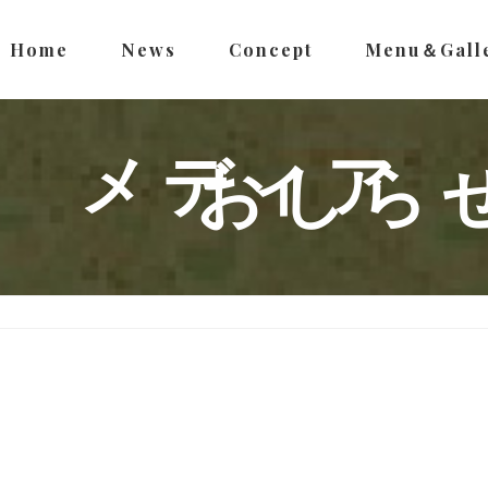
Home
News
Concept
Menu＆Gall
メディア