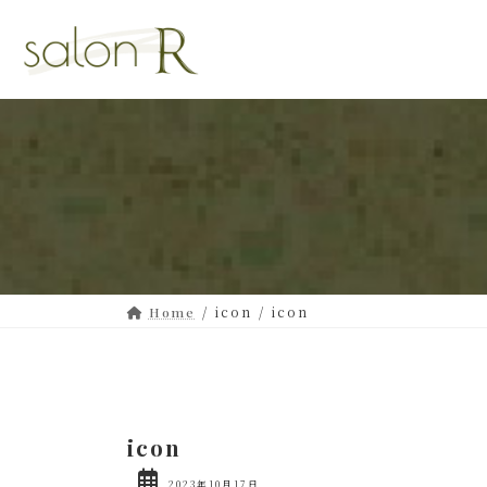
コ
ナ
ン
ビ
テ
ゲ
ン
ー
ツ
シ
へ
ョ
ス
ン
キ
に
ッ
移
プ
動
icon
icon
Home
icon
2023年10月17日