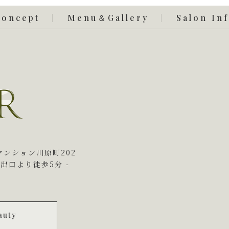
Concept
Menu＆Gallery
Salon In
8
マンション
川原町202
番出口より徒歩5分 -
ら
auty